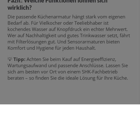
Fazit: Welche Funktionen lohnen sich
wirklich?
Die passende Küchenarmatur hängt stark vom eigenen
Bedarf ab. Für Vielkocher oder Teeliebhaber ist
kochendes Wasser auf Knopfdruck ein echter Mehrwert.
Wer auf Nachhaltigkeit und gutes Trinkwasser setzt, fährt
mit Filterlösungen gut. Und Sensorarmaturen bieten
Komfort und Hygiene für jeden Haushalt.
💡
Tipp:
Achten Sie beim Kauf auf Energieeffizienz,
Wartungsaufwand und passende Anschlüsse. Lassen Sie
sich am besten vor Ort von einem SHK-Fachbetrieb
beraten – so finden Sie die ideale Lösung für Ihre Küche.