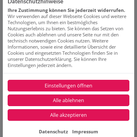
Datenschutzhinweise
Vorteile:
Ihre Zustimmung können Sie jederzeit widerrufen.
Kein Kauf und Schleppen von Flaschenwasser mehr
Wir verwenden auf dieser Webseite Cookies und weitere
Technologien, um Ihnen ein bestmögliches
Umweltfreundlich: Vermeidet Plastikmüll durch den
Nutzungserlebnis zu bieten. Sie können das Setzen von
Verzicht auf Flaschenwasser
Cookies auch ablehnen und unsere Seite nur mit den
Verbesserter Geschmack: Frisches, gesundes Wasser
technisch notwendigen Cookies nutzen. Weitere
direkt aus dem Hahn
Informationen, sowie eine detaillierte Übersicht der
Cookies und eingesetzten Technologien finden Sie in
Bequem und hygienisch – kein Umfüllen von Wasser
unserer Datenschutzerklärung. Sie können Ihre
notwendig
Einstellungen jederzeit ändern.
Für wen sinnvoll?
Für Haushalte, die viel Wasser trinken, Wert auf gute
Wasserqualität legen oder empfindliche Geräte (z. B.
Einstellungen öffnen
Kaffeemaschine) schützen wollen.
Alle ablehnen
Bild: Grohe Blue
Alle akzeptieren
Datenschutz
Impressum